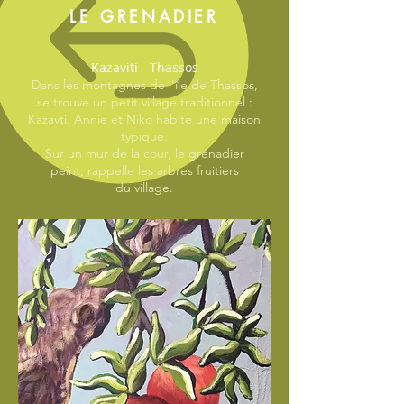
LE GRENADIER
Kazaviti - Thassos
Dans les montagnes de l'île de Thassos,
se trouve un petit village traditionnel :
Kazavti. Annie et Niko habite une maison
typique.
Sur un mur de la cour, le grenadier
peint, rappelle les arbres fruitiers
du village.