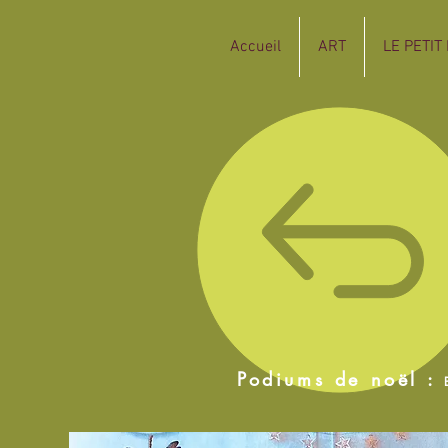
Accueil
ART
LE PETIT
Podiums de noël :
B