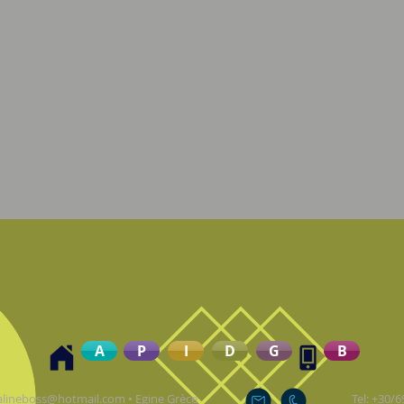
A
P
I
D
G
B
alineboss@hotmail.com
• Egine Grèce
Tel: +30/