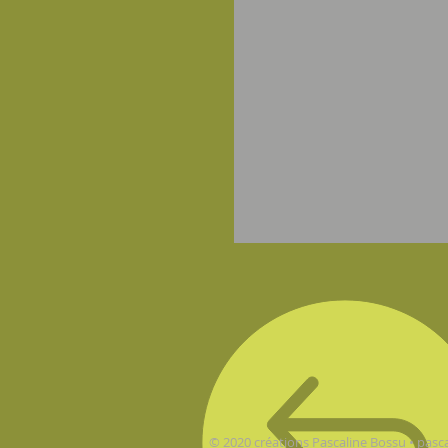
© 2020 créations Pascaline Bossu •
pasc